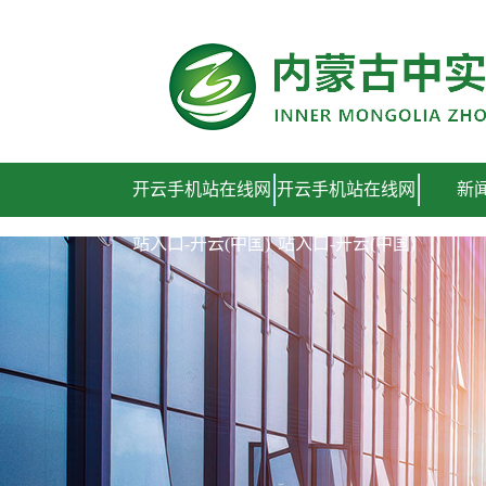
开云手机站在线网站入口-开云(中国)
开云手机站在线网
开云手机站在线网
新
站入口-开云(中国)
站入口-开云(中国)