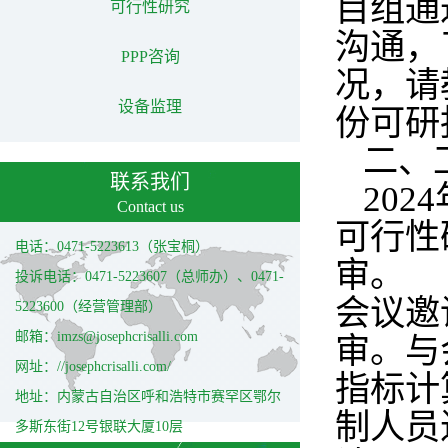
目组通
可行性研究
沟通，
PPP咨询
况，请
设备监理
份可研
二、
联系我们
20
Contact us
可行性
电话：0471-5223613（张宝桐）
审。
投诉电话：0471-5223607（总师办）、0471-
会议邀
5223600（经营管理部）
邮箱：imzs@josephcrisalli.com
审。与
网址：//josephcrisalli.com/
指标计
地址：内蒙古自治区呼和浩特市赛罕区鄂尔
制人员
多斯东街12号银联大厦10层