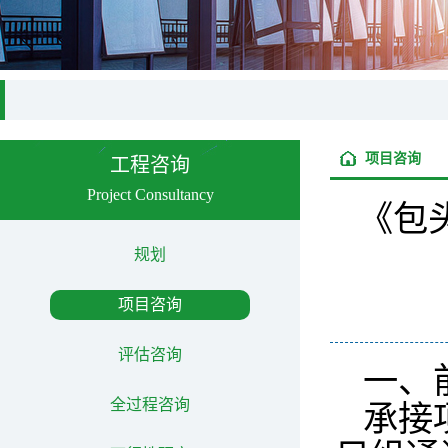
项目咨询
工程咨询
Project Consultancy
《包
规划
项目咨询
评估咨询
一、
全过程咨询
承接