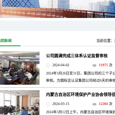
集团新闻
当前位置：
公司圆满完成三体系认证监督审核
2024-04-02
11975
次
2024年3月26日至31日，集团公司的三
审核。方圆标志认证集团公司经过6天的审
内蒙古自治区环境保护产业协会领导
2024-03-15
12204
次
2024年3月12日上午，内蒙古自治区环