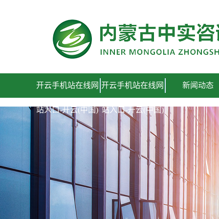
开云手机站在线网站入口-开云(中国)
开云手机站在线网
开云手机站在线网
新闻动态
站入口-开云(中国)
站入口-开云(中国)