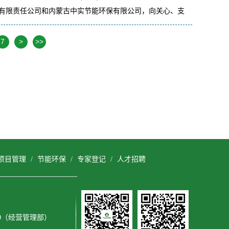
有限责任公司和内蒙古中实节能环保有限公司，向关心、支
7
>
>>
项目管理
/
节能环保
/
专家登记
/
人才招聘
3600（经营管理部）